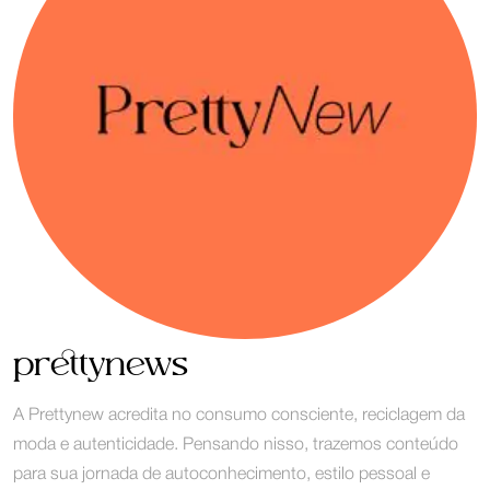
prettynews
A Prettynew acredita no consumo consciente, reciclagem da
moda e autenticidade. Pensando nisso, trazemos conteúdo
para sua jornada de autoconhecimento, estilo pessoal e