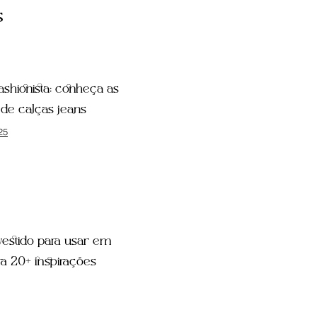
s
fashionista: conheça as
de calças jeans
25
estido para usar em
a 20+ inspirações