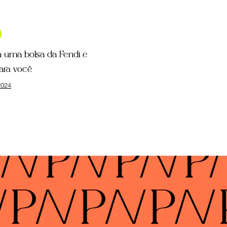
a uma bolsa da Fendi e
ara você
024