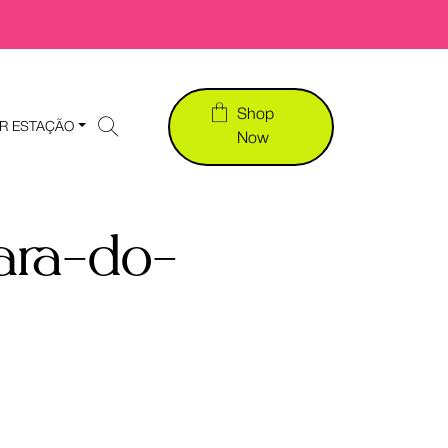
Shop
R ESTAÇÃO
Now
ara-do-