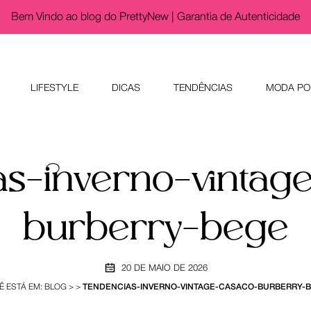
Bem Vindo ao blog do PrettyNew |
Garantia de Autenticidade
LIFESTYLE
DICAS
TENDÊNCIAS
MODA PO
as-inverno-vintag
burberry-bege
20 DE MAIO DE 2026
Ê ESTÁ EM:
BLOG
>
>
TENDENCIAS-INVERNO-VINTAGE-CASACO-BURBERRY-