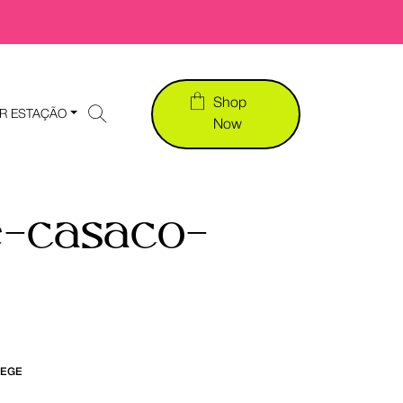
Shop
R ESTAÇÃO
Now
e-casaco-
BEGE